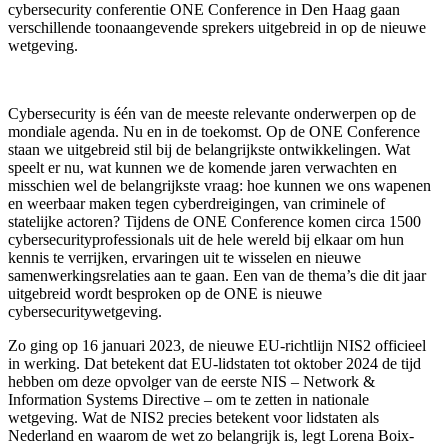
cybersecurity conferentie ONE Conference in Den Haag gaan
verschillende toonaangevende sprekers uitgebreid in op de nieuwe
wetgeving.
Cybersecurity is één van de meeste relevante onderwerpen op de
mondiale agenda. Nu en in de toekomst. Op de ONE Conference
staan we uitgebreid stil bij de belangrijkste ontwikkelingen. Wat
speelt er nu, wat kunnen we de komende jaren verwachten en
misschien wel de belangrijkste vraag: hoe kunnen we ons wapenen
en weerbaar maken tegen cyberdreigingen, van criminele of
statelijke actoren? Tijdens de ONE Conference komen circa 1500
cybersecurityprofessionals uit de hele wereld bij elkaar om hun
kennis te verrijken, ervaringen uit te wisselen en nieuwe
samenwerkingsrelaties aan te gaan. Een van de thema’s die dit jaar
uitgebreid wordt besproken op de ONE is nieuwe
cybersecuritywetgeving.
Zo ging op 16 januari 2023, de nieuwe EU-richtlijn NIS2 officieel
in werking. Dat betekent dat EU-lidstaten tot oktober 2024 de tijd
hebben om deze opvolger van de eerste NIS – Network &
Information Systems Directive – om te zetten in nationale
wetgeving. Wat de NIS2 precies betekent voor lidstaten als
Nederland en waarom de wet zo belangrijk is, legt Lorena Boix-