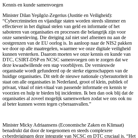
Kennis en kunde samenvoegen
Minister Dilan Yeşilgöz-Zegerius (Justitie en Veiligheid):
“Cybercriminelen en vijandige staten worden steeds slimmer en
effectiever in het digitaal stelen van geld en informatie of het
saboteren van organisaties en processen die belangrijk zijn voor
onze samenleving. Die dreiging zal niet snel afnemen nu aan de
oostgrenzen van de EU oorlog is. In aanloop naar de NIS2 pakken
we door op alle maatregelen, waarmee we onze digitale veiligheid
kunnen versterken. Daarom moeten we onze kennis en kunde van
DTC, CSIRT-DSP en NCSC samenvoegen om te zorgen dat we
deze kwaadwillende een stap voorblijven. De vernieuwde
organisatie wordt gefundeerd op de sterke eigenschappen van de
huidige organisaties. Dit stelt de nieuwe nationale cyberautoriteit in
staat om alle organisaties in Nederland, groot of klein, publiek of
privaat, vitaal of niet-vitaal van passende informatie en kennis te
voorzien en hulp te bieden bij incidenten. Ik ben dan ook blij dat de
organisaties al zoveel mogelijk samenwerken zodat we ons ook nu
al beter kunnen weren tegen cyberaanvallen.”
Minister Micky Adriaansens (Economische Zaken en Klimaat)
benadrukt dat door de toegenomen en steeds complexere
cyberdreigingen deze integratie van NCSC en DTC cruciaal is. “Het