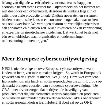
belang van digitale weerbaarheid voor onze maatschappij en
economie neemt steeds verder toe. Bijvoorbeeld als het internet het
niet doet door een cyberaanval, daardoor de winkels leeg zijn of
zelfs industriële productie uitvalt. Digitale apparaten en systemen
bieden economische kansen en consumentengemak, maar maken
ons ook kwetsbaar. We verhogen daarom de wettelijke cybereisen
aan apparaten en diensten zelf. Maar investeren ook in kennisdeling
en expertise bij grootschalige incidenten. Dat werkt het beste met
één overheidsloket waar organisaties en ondernemingen
ondersteuning kunnen krijgen.”
Meer Europese cybersecuritywetgeving
NIS2 is niet de enige nieuwe Europese cybersecuritywet waar
landen en bedrijven mee te maken krijgen. Zo wordt in Europa ook
gewerkt aan de Cyber Resilience Act (CRA). Deze wet verplicht
fabrikanten om alle hard- en softwareproducten die zij in Europa op
de markt brengen voorzien van voldoende cyberbeveiliging. “De
CRA moet ervoor zorgen dat bedrijven de beveiliging van
producten met digitale elementen serieus aanpakken en producten
ontwikkelen met minder cyberkwetsbaarheden”, aldus ondernemer
en softwareontwikkelaar Bert Hubert. Hubert zal op de ONE