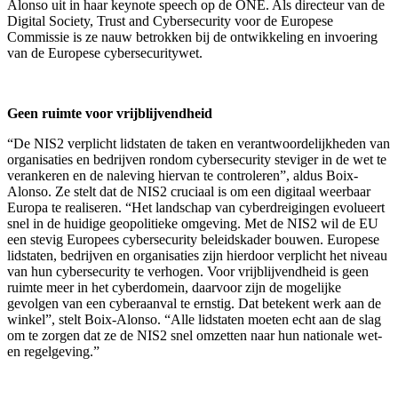
Alonso uit in haar keynote speech op de ONE. Als directeur van de
Digital Society, Trust and Cybersecurity voor de Europese
Commissie is ze nauw betrokken bij de ontwikkeling en invoering
van de Europese cybersecuritywet.
Geen ruimte voor vrijblijvendheid
“De NIS2 verplicht lidstaten de taken en verantwoordelijkheden van
organisaties en bedrijven rondom cybersecurity steviger in de wet te
verankeren en de naleving hiervan te controleren”, aldus Boix-
Alonso. Ze stelt dat de NIS2 cruciaal is om een digitaal weerbaar
Europa te realiseren. “Het landschap van cyberdreigingen evolueert
snel in de huidige geopolitieke omgeving. Met de NIS2 wil de EU
een stevig Europees cybersecurity beleidskader bouwen. Europese
lidstaten, bedrijven en organisaties zijn hierdoor verplicht het niveau
van hun cybersecurity te verhogen. Voor vrijblijvendheid is geen
ruimte meer in het cyberdomein, daarvoor zijn de mogelijke
gevolgen van een cyberaanval te ernstig. Dat betekent werk aan de
winkel”, stelt Boix-Alonso. “Alle lidstaten moeten echt aan de slag
om te zorgen dat ze de NIS2 snel omzetten naar hun nationale wet-
en regelgeving.”