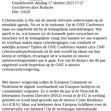
Gepubliceerd: dinsdag 17 oktober 2023 17:27
Geschreven door Redactie
Hits: 11620
Cybersecurity is één van de meeste relevante onderwerpen op de
mondiale agenda. Nu en in de toekomst. Op de ONE Conference
staan we uitgebreid stil bij de belangrijkste ontwikkelingen. Wat
speelt er nu, wat kunnen we de komende jaren verwachten en
misschien wel de belangrijkste vraag: hoe kunnen we ons wapenen
en weerbaar maken tegen cyberdreigingen, van criminele of
statelijke actoren? Tijdens de ONE Conference komen circa 1500
cybersecurityprofessionals uit de hele wereld bij elkaar om hun
kennis te verrijken, ervaringen uit te wisselen en nieuwe
samenwerkingsrelaties aan te gaan. Een van de thema’s die dit jaar
uitgebreid wordt besproken op de ONE is nieuwe
cybersecuritywetgeving.
Met nieuwe wetgeving willen de Europese Commissie en
Nederland de digitale weerbaarheid van Europese bedrijven en
consumenten vergroten. Zo is eerder dit jaar al de Network &
Information Systems Directive (NIS2) overal in de EU in werking
getreden en wordt hard gewerkt aan de nieuwe Cyber Resilience
Act (CRA). Maar wat betekenen deze Europese richtlijnen voor de
cybersecurity van lidstaten? Op de tweedaagse internationale