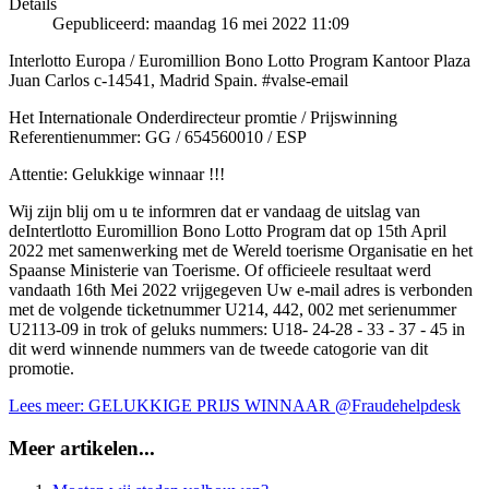
Details
Gepubliceerd: maandag 16 mei 2022 11:09
Interlotto Europa / Euromillion Bono Lotto Program Kantoor Plaza
Juan Carlos c-14541, Madrid Spain. #valse-email
Het Internationale Onderdirecteur promtie / Prijswinning
Referentienummer: GG / 654560010 / ESP
Attentie: Gelukkige winnaar !!!
Wij zijn blij om u te informren dat er vandaag de uitslag van
deIntertlotto Euromillion Bono Lotto Program dat op 15th April
2022 met samenwerking met de Wereld toerisme Organisatie en het
Spaanse Ministerie van Toerisme. Of officieele resultaat werd
vandaath 16th Mei 2022 vrijgegeven Uw e-mail adres is verbonden
met de volgende ticketnummer U214, 442, 002 met serienummer
U2113-09 in trok of geluks nummers: U18- 24-28 - 33 - 37 - 45 in
dit werd winnende nummers van de tweede catogorie van dit
promotie.
Lees meer: GELUKKIGE PRIJS WINNAAR @Fraudehelpdesk
Meer artikelen...