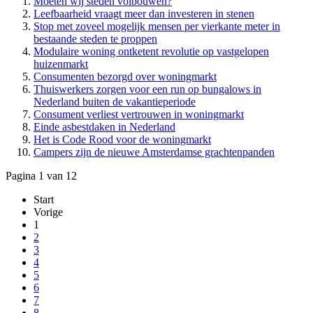
Moeten wij steden volbouwen?
Leefbaarheid vraagt meer dan investeren in stenen
Stop met zoveel mogelijk mensen per vierkante meter in
bestaande steden te proppen
Modulaire woning ontketent revolutie op vastgelopen
huizenmarkt
Consumenten bezorgd over woningmarkt
Thuiswerkers zorgen voor een run op bungalows in
Nederland buiten de vakantieperiode
Consument verliest vertrouwen in woningmarkt
Einde asbestdaken in Nederland
Het is Code Rood voor de woningmarkt
Campers zijn de nieuwe Amsterdamse grachtenpanden
Pagina 1 van 12
Start
Vorige
1
2
3
4
5
6
7
8