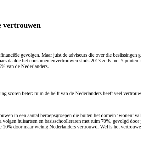
te vertrouwen
financiële gevolgen. Maar juist de adviseurs die over die beslissingen 
ars daalde het consumentenvertrouwen sinds 2013 zelfs met 5 punten n
46% van de Nederlanders.
ning scoren beter: ruim de helft van de Nederlanders heeft veel vertrou
rouwen in een aantal beroepsgroepen die buiten het domein ‘wonen’ vall
a volgen huisartsen en basisschoolleraren met ruim 70%, gevolgd door
re 10% door maar weinig Nederlanders vertrouwd. Wel is het vertrouwen