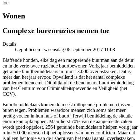
toe
Wonen
Complexe burenruzies nemen toe
Details
Gepubliceerd: woensdag 06 september 2017 11:08
Blaffende honden, elke dag een mopperende buurman aan de deur
en in de verte twee ruziënde buurtbewoner, Vorig jaar bemiddelden
getrainde buurtbemiddelaars in ruim 13.000 overlastzaken. Dat is
meer dan het jaar ervoor. Opvallend is dat het aantal complexe
problemen toeneemt. Dit blijkt uit de benchmark buurtbemiddeling
van het Centrum voor Criminaliteitspreventie en Veiligheid (het
CCV).
Buurtbemiddelaars komen de meest uitlopende problemen tussen
buren tegen. Problemen waardoor mensen zich soms niet meer
prettig voelen in hun huis of buurt. Terwijl bemiddeling de situatie
enorm kan opknappen. Maar liefst 70% van de aangemelde zaken
wordt goed opgelost. 2564 getrainde bemiddelaars hielpen vorig jaar
ruim 50.000 mensen bij het oplossen van burenconflicten. Maar dat
is alleen het topje van de ijsberg van het totaal aantal overlastzaken.