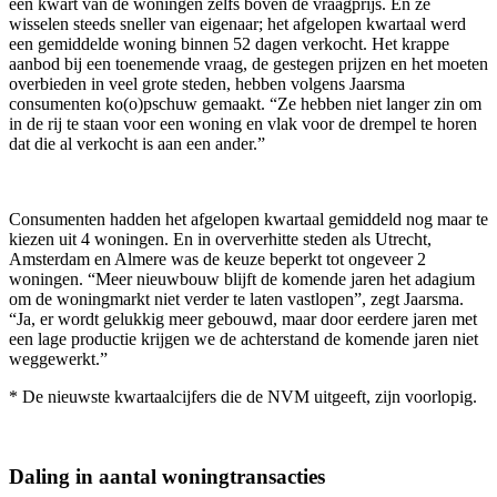
een kwart van de woningen zelfs boven de vraagprijs. En ze
wisselen steeds sneller van eigenaar; het afgelopen kwartaal werd
een gemiddelde woning binnen 52 dagen verkocht. Het krappe
aanbod bij een toenemende vraag, de gestegen prijzen en het moeten
overbieden in veel grote steden, hebben volgens Jaarsma
consumenten ko(o)pschuw gemaakt. “Ze hebben niet langer zin om
in de rij te staan voor een woning en vlak voor de drempel te horen
dat die al verkocht is aan een ander.”
Consumenten hadden het afgelopen kwartaal gemiddeld nog maar te
kiezen uit 4 woningen. En in oververhitte steden als Utrecht,
Amsterdam en Almere was de keuze beperkt tot ongeveer 2
woningen. “Meer nieuwbouw blijft de komende jaren het adagium
om de woningmarkt niet verder te laten vastlopen”, zegt Jaarsma.
“Ja, er wordt gelukkig meer gebouwd, maar door eerdere jaren met
een lage productie krijgen we de achterstand de komende jaren niet
weggewerkt.”
* De nieuwste kwartaalcijfers die de NVM uitgeeft, zijn voorlopig.
Daling in aantal woningtransacties