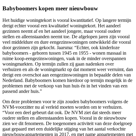
Babyboomers kopen meer nieuwbouw
Het huidige woningtekort is vooral kwantitatief. Op langere termijn
dreigt echter vooral een kwalitatief woningtekort. Het aandeel
gezinnen neemt af en het aandeel jongere, maar vooral oudere
stellen en alleenstaanden neemt toe. De afgelopen jaren zijn vooral
veel middeldure en dure eengezinswoningen ontwikkeld die vooral
door gezinnen zijn gekocht. Jaarsma: “Echter, ook kinderloze
babyboomers - geboren tussen 1945 en 1955 - wonen massaal in
ruime koop-eengezinswoningen, vaak in de minder overspannen
woningmarkten. Op termijn zullen zij gaan nadenken over
verhuizen en als de woningmarkt op dat moment weer verruimt, dan
dreigt een overschot aan eengezinswoningen in bepaalde delen van
Nederland. Babyboomers komen hierdoor op termijn mogelijk in de
problemen met de verkoop van hun huis én in het vinden van een
passend ander huis.”
Om deze problemen voor te zijn zouden babyboomers volgens de
NVM-voorzitter nu al verleid moeten worden om te verhuizen.
“Voor een deel gebeurt dat ook. De NVM ziet dat steeds meer
oudere stellen en alleenstaanden kopen. Vooral in de nieuwbouw
zien we dit fenomeen. De toegenomen activiteit van deze doelgroep
gaat gepaard met een duidelijke stijging van het aantal verkochte
nieuwbouwappartementen in 2017, en met name appartementen met