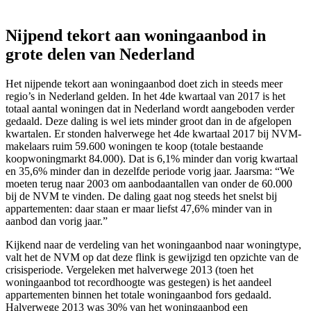
Nijpend tekort aan woningaanbod in
grote delen van Nederland
Het nijpende tekort aan woningaanbod doet zich in steeds meer
regio’s in Nederland gelden. In het 4de kwartaal van 2017 is het
totaal aantal woningen dat in Nederland wordt aangeboden verder
gedaald. Deze daling is wel iets minder groot dan in de afgelopen
kwartalen. Er stonden halverwege het 4de kwartaal 2017 bij NVM-
makelaars ruim 59.600 woningen te koop (totale bestaande
koopwoningmarkt 84.000). Dat is 6,1% minder dan vorig kwartaal
en 35,6% minder dan in dezelfde periode vorig jaar. Jaarsma: “We
moeten terug naar 2003 om aanbodaantallen van onder de 60.000
bij de NVM te vinden. De daling gaat nog steeds het snelst bij
appartementen: daar staan er maar liefst 47,6% minder van in
aanbod dan vorig jaar.”
Kijkend naar de verdeling van het woningaanbod naar woningtype,
valt het de NVM op dat deze flink is gewijzigd ten opzichte van de
crisisperiode. Vergeleken met halverwege 2013 (toen het
woningaanbod tot recordhoogte was gestegen) is het aandeel
appartementen binnen het totale woningaanbod fors gedaald.
Halverwege 2013 was 30% van het woningaanbod een