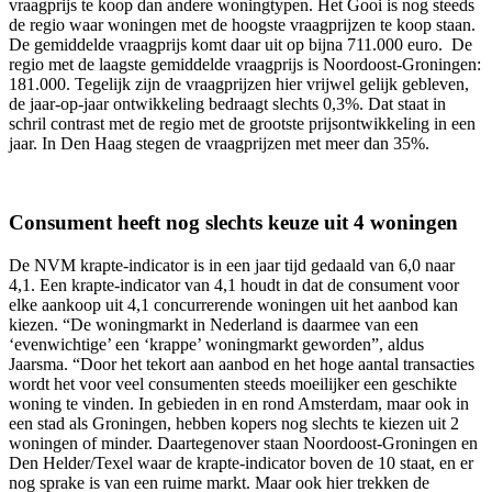
vraagprijs te koop dan andere woningtypen. Het Gooi is nog steeds
de regio waar woningen met de hoogste vraagprijzen te koop staan.
De gemiddelde vraagprijs komt daar uit op bijna 711.000 euro. De
regio met de laagste gemiddelde vraagprijs is Noordoost-Groningen:
181.000. Tegelijk zijn de vraagprijzen hier vrijwel gelijk gebleven,
de jaar-op-jaar ontwikkeling bedraagt slechts 0,3%. Dat staat in
schril contrast met de regio met de grootste prijsontwikkeling in een
jaar. In Den Haag stegen de vraagprijzen met meer dan 35%.
Consument heeft nog slechts keuze uit 4 woningen
De NVM krapte-indicator is in een jaar tijd gedaald van 6,0 naar
4,1. Een krapte-indicator van 4,1 houdt in dat de consument voor
elke aankoop uit 4,1 concurrerende woningen uit het aanbod kan
kiezen. “De woningmarkt in Nederland is daarmee van een
‘evenwichtige’ een ‘krappe’ woningmarkt geworden”, aldus
Jaarsma. “Door het tekort aan aanbod en het hoge aantal transacties
wordt het voor veel consumenten steeds moeilijker een geschikte
woning te vinden. In gebieden in en rond Amsterdam, maar ook in
een stad als Groningen, hebben kopers nog slechts te kiezen uit 2
woningen of minder. Daartegenover staan Noordoost-Groningen en
Den Helder/Texel waar de krapte-indicator boven de 10 staat, en er
nog sprake is van een ruime markt. Maar ook hier trekken de